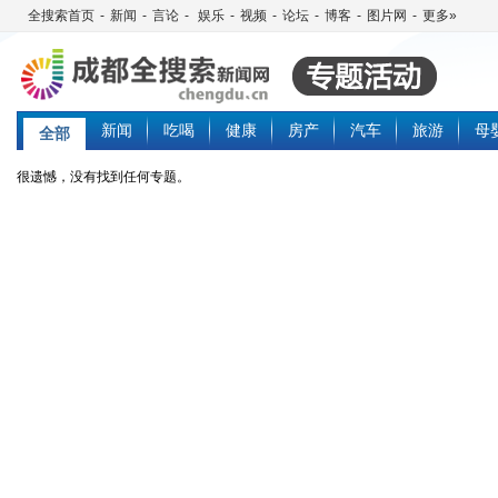
全搜索首页
-
新闻
-
言论
-
娱乐
-
视频
-
论坛
-
博客
-
图片网
-
更多»
新闻
吃喝
健康
房产
汽车
旅游
母
全部
很遗憾，没有找到任何专题。