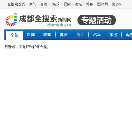
全搜索首页
-
新闻
-
言论
-
娱乐
-
视频
-
论坛
-
博客
-
图片网
-
更多»
新闻
吃喝
健康
房产
汽车
旅游
母
全部
很遗憾，没有找到任何专题。