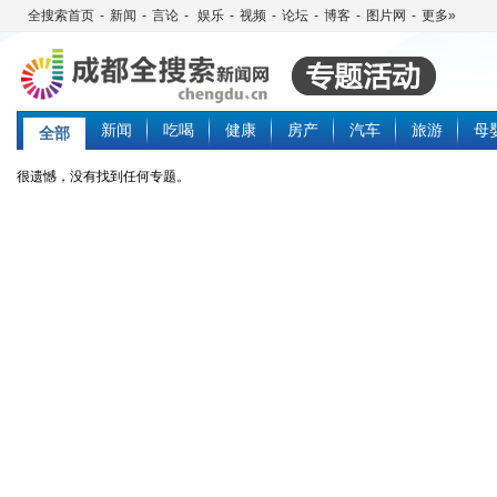
全搜索首页
-
新闻
-
言论
-
娱乐
-
视频
-
论坛
-
博客
-
图片网
-
更多»
新闻
吃喝
健康
房产
汽车
旅游
母
全部
很遗憾，没有找到任何专题。