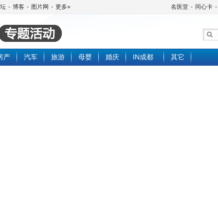
坛
-
博客
-
图片网
-
更多»
名医堂
-
同心卡
-
房产
汽车
旅游
母婴
婚庆
IN成都
其它