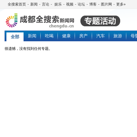
全搜索首页
-
新闻
-
言论
-
娱乐
-
视频
-
论坛
-
博客
-
图片网
-
更多»
新闻
吃喝
健康
房产
汽车
旅游
母
全部
很遗憾，没有找到任何专题。