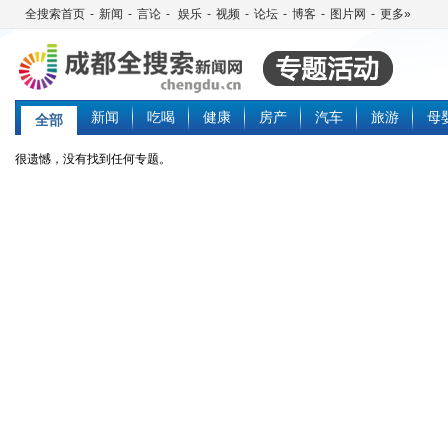
全搜索首页
-
新闻
-
言论
-
娱乐
-
视频
-
论坛
-
博客
-
图片网
-
更多»
新闻
吃喝
健康
房产
汽车
旅游
母
全部
很遗憾，没有找到任何专题。