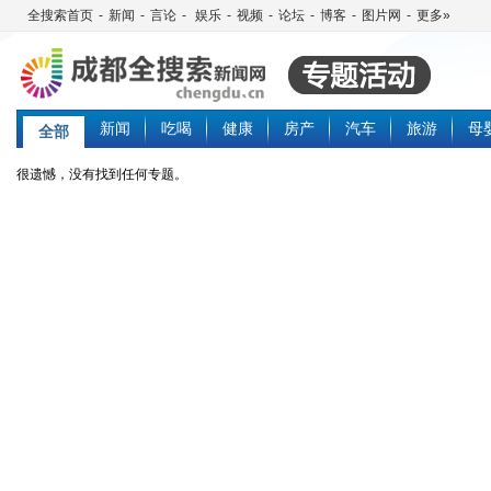
全搜索首页
-
新闻
-
言论
-
娱乐
-
视频
-
论坛
-
博客
-
图片网
-
更多»
新闻
吃喝
健康
房产
汽车
旅游
母
全部
很遗憾，没有找到任何专题。