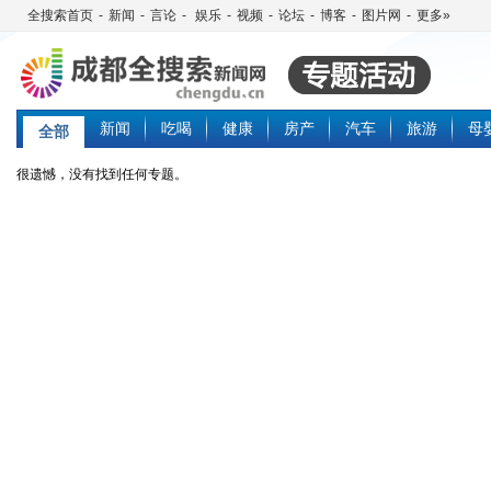
全搜索首页
-
新闻
-
言论
-
娱乐
-
视频
-
论坛
-
博客
-
图片网
-
更多»
新闻
吃喝
健康
房产
汽车
旅游
母
全部
很遗憾，没有找到任何专题。