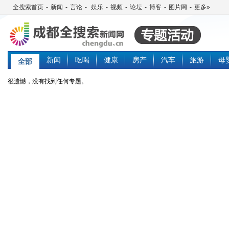
全搜索首页
-
新闻
-
言论
-
娱乐
-
视频
-
论坛
-
博客
-
图片网
-
更多»
新闻
吃喝
健康
房产
汽车
旅游
母
全部
很遗憾，没有找到任何专题。