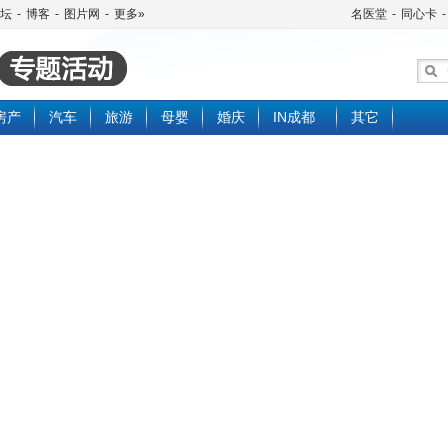
坛
-
博客
-
图片网
-
更多»
名医堂
-
同心卡
-
房产
汽车
旅游
母婴
婚庆
IN成都
其它