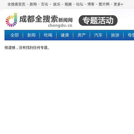
全搜索首页
-
新闻
-
言论
-
娱乐
-
视频
-
论坛
-
博客
-
图片网
-
更多»
全部
新闻
吃喝
健康
房产
汽车
旅游
母
很遗憾，没有找到任何专题。