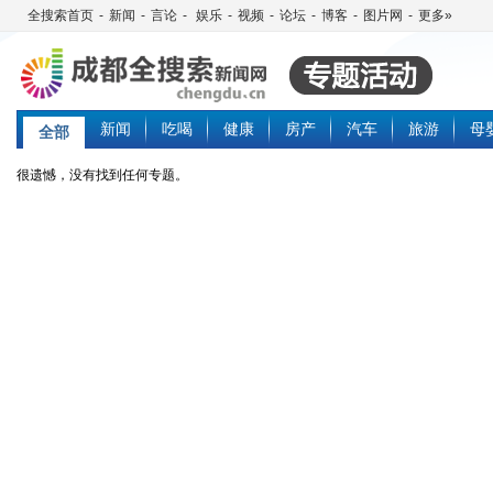
全搜索首页
-
新闻
-
言论
-
娱乐
-
视频
-
论坛
-
博客
-
图片网
-
更多»
新闻
吃喝
健康
房产
汽车
旅游
母
全部
很遗憾，没有找到任何专题。