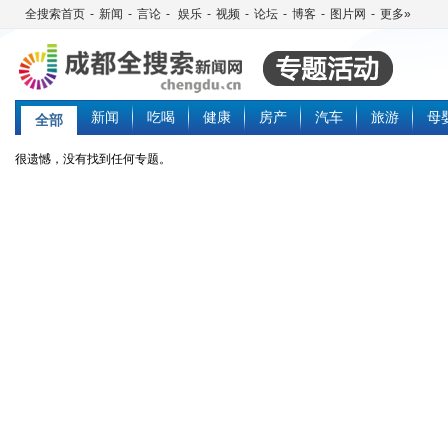
全搜索首页
-
新闻
-
言论
-
娱乐
-
视频
-
论坛
-
博客
-
图片网
-
更多»
新闻
吃喝
健康
房产
汽车
旅游
母
全部
很遗憾，没有找到任何专题。