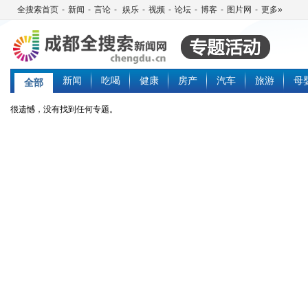
全搜索首页
-
新闻
-
言论
-
娱乐
-
视频
-
论坛
-
博客
-
图片网
-
更多»
新闻
吃喝
健康
房产
汽车
旅游
母
全部
很遗憾，没有找到任何专题。