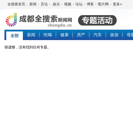
全搜索首页
-
新闻
-
言论
-
娱乐
-
视频
-
论坛
-
博客
-
图片网
-
更多»
新闻
吃喝
健康
房产
汽车
旅游
母
全部
很遗憾，没有找到任何专题。