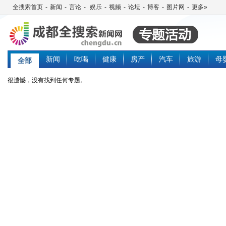
全搜索首页
-
新闻
-
言论
-
娱乐
-
视频
-
论坛
-
博客
-
图片网
-
更多»
新闻
吃喝
健康
房产
汽车
旅游
母
全部
很遗憾，没有找到任何专题。