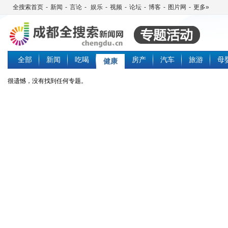
全搜索首页
-
新闻
-
言论
-
娱乐
-
视频
-
论坛
-
博客
-
图片网
-
更多»
全部
新闻
吃喝
房产
汽车
旅游
母
健康
很遗憾，没有找到任何专题。