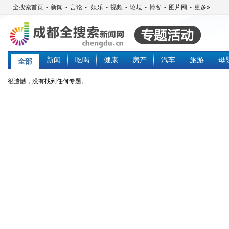
全搜索首页
-
新闻
-
言论
-
娱乐
-
视频
-
论坛
-
博客
-
图片网
-
更多»
新闻
吃喝
健康
房产
汽车
旅游
母
全部
很遗憾，没有找到任何专题。