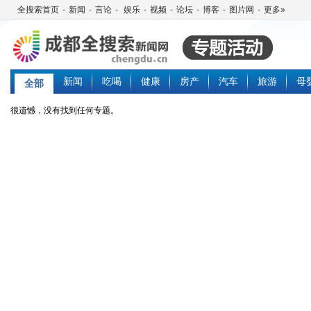
全搜索首页
-
新闻
-
言论
-
娱乐
-
视频
-
论坛
-
博客
-
图片网
-
更多»
新闻
吃喝
健康
房产
汽车
旅游
母
全部
很遗憾，没有找到任何专题。