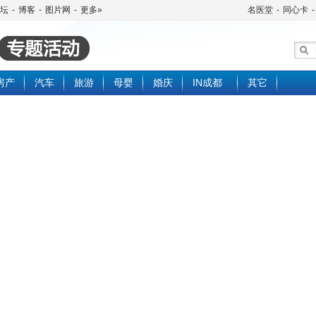
坛
-
博客
-
图片网
-
更多»
名医堂
-
同心卡
-
房产
汽车
旅游
母婴
婚庆
IN成都
其它