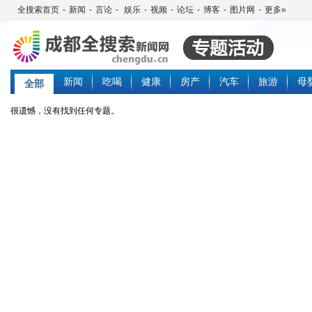
全搜索首页
-
新闻
-
言论
-
娱乐
-
视频
-
论坛
-
博客
-
图片网
-
更多»
新闻
吃喝
健康
房产
汽车
旅游
母
全部
很遗憾，没有找到任何专题。