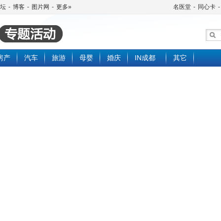
坛
-
博客
-
图片网
-
更多»
名医堂
-
同心卡
-
房产
汽车
旅游
母婴
婚庆
IN成都
其它