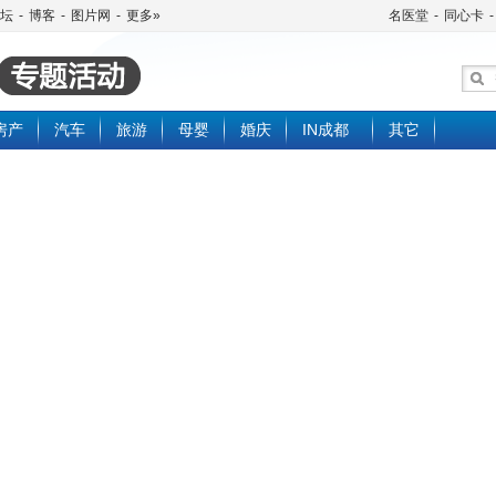
坛
-
博客
-
图片网
-
更多»
名医堂
-
同心卡
-
房产
汽车
旅游
母婴
婚庆
IN成都
其它