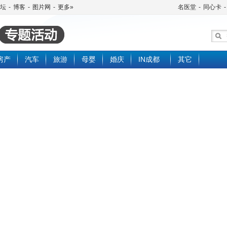
坛
-
博客
-
图片网
-
更多»
名医堂
-
同心卡
-
房产
汽车
旅游
母婴
婚庆
IN成都
其它