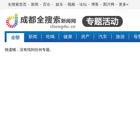
全搜索首页
-
新闻
-
言论
-
娱乐
-
视频
-
论坛
-
博客
-
图片网
-
更多»
新闻
吃喝
健康
房产
汽车
旅游
母
全部
很遗憾，没有找到任何专题。