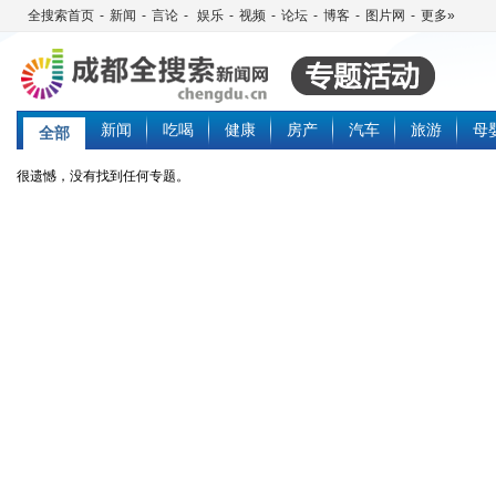
全搜索首页
-
新闻
-
言论
-
娱乐
-
视频
-
论坛
-
博客
-
图片网
-
更多»
新闻
吃喝
健康
房产
汽车
旅游
母
全部
很遗憾，没有找到任何专题。