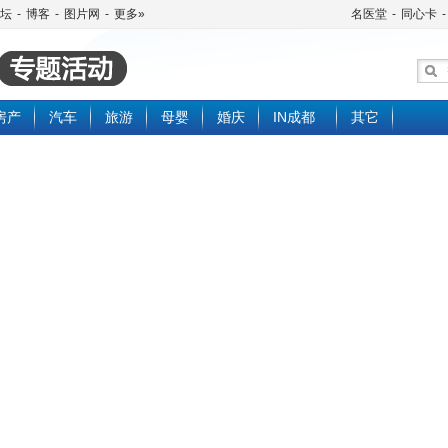
坛
-
博客
-
图片网
-
更多»
名医堂
-
同心卡
-
房产
汽车
旅游
母婴
婚庆
IN成都
其它