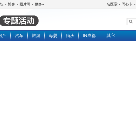
坛
-
博客
-
图片网
-
更多»
名医堂
-
同心卡
-
房产
汽车
旅游
母婴
婚庆
IN成都
其它