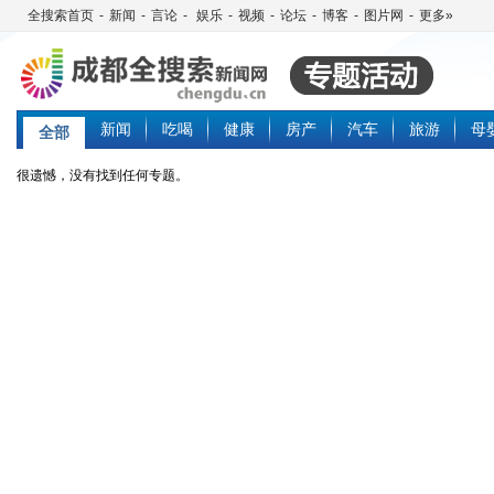
全搜索首页
-
新闻
-
言论
-
娱乐
-
视频
-
论坛
-
博客
-
图片网
-
更多»
新闻
吃喝
健康
房产
汽车
旅游
母
全部
很遗憾，没有找到任何专题。