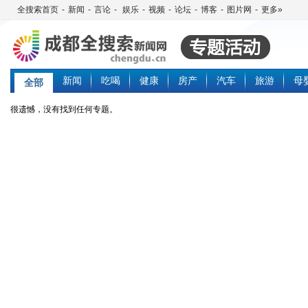
全搜索首页
-
新闻
-
言论
-
娱乐
-
视频
-
论坛
-
博客
-
图片网
-
更多»
新闻
吃喝
健康
房产
汽车
旅游
母
全部
很遗憾，没有找到任何专题。