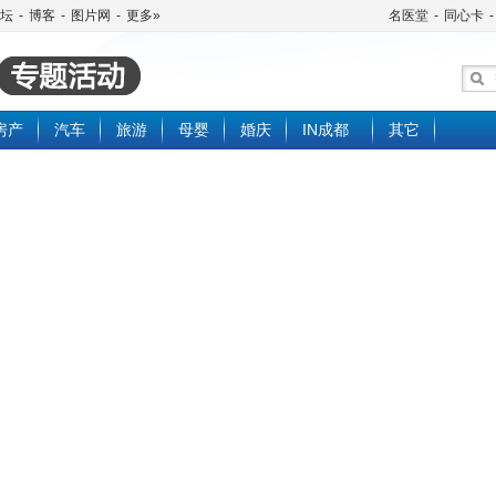
坛
-
博客
-
图片网
-
更多»
名医堂
-
同心卡
-
房产
汽车
旅游
母婴
婚庆
IN成都
其它