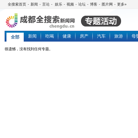
全搜索首页
-
新闻
-
言论
-
娱乐
-
视频
-
论坛
-
博客
-
图片网
-
更多»
新闻
吃喝
健康
房产
汽车
旅游
母
全部
很遗憾，没有找到任何专题。