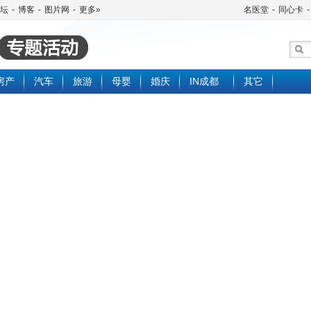
坛
-
博客
-
图片网
-
更多»
名医堂
-
同心卡
-
房产
汽车
旅游
母婴
婚庆
IN成都
其它