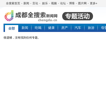
全搜索首页
-
新闻
-
言论
-
娱乐
-
视频
-
论坛
-
博客
-
图片网
-
更多»
新闻
吃喝
健康
房产
汽车
旅游
母
全部
很遗憾，没有找到任何专题。