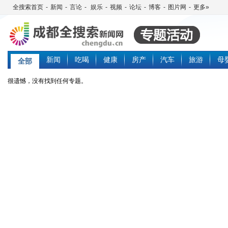
全搜索首页
-
新闻
-
言论
-
娱乐
-
视频
-
论坛
-
博客
-
图片网
-
更多»
新闻
吃喝
健康
房产
汽车
旅游
母
全部
很遗憾，没有找到任何专题。