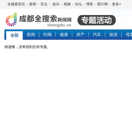
全搜索首页
-
新闻
-
言论
-
娱乐
-
视频
-
论坛
-
博客
-
图片网
-
更多»
新闻
吃喝
健康
房产
汽车
旅游
母
全部
很遗憾，没有找到任何专题。