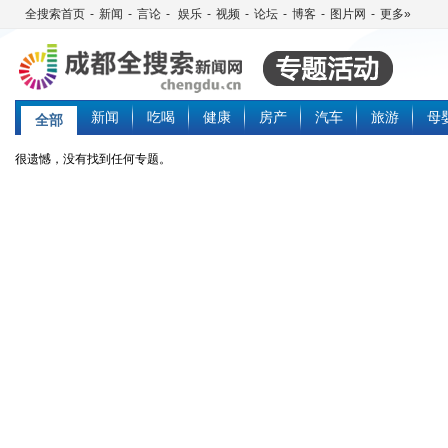
全搜索首页
-
新闻
-
言论
-
娱乐
-
视频
-
论坛
-
博客
-
图片网
-
更多»
新闻
吃喝
健康
房产
汽车
旅游
母
全部
很遗憾，没有找到任何专题。