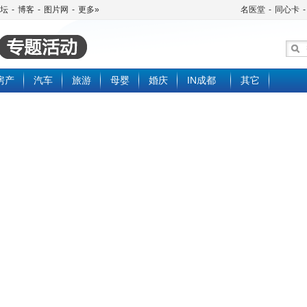
坛
-
博客
-
图片网
-
更多»
名医堂
-
同心卡
-
房产
汽车
旅游
母婴
婚庆
IN成都
其它