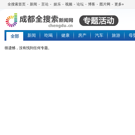
全搜索首页
-
新闻
-
言论
-
娱乐
-
视频
-
论坛
-
博客
-
图片网
-
更多»
新闻
吃喝
健康
房产
汽车
旅游
母
全部
很遗憾，没有找到任何专题。