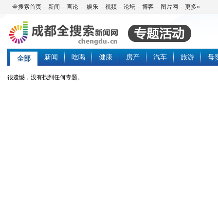
全搜索首页
-
新闻
-
言论
-
娱乐
-
视频
-
论坛
-
博客
-
图片网
-
更多»
新闻
吃喝
健康
房产
汽车
旅游
母
全部
很遗憾，没有找到任何专题。