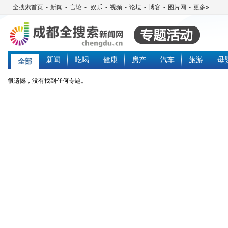
全搜索首页
-
新闻
-
言论
-
娱乐
-
视频
-
论坛
-
博客
-
图片网
-
更多»
新闻
吃喝
健康
房产
汽车
旅游
母
全部
很遗憾，没有找到任何专题。