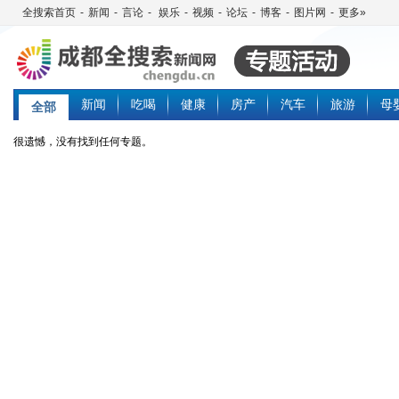
全搜索首页
-
新闻
-
言论
-
娱乐
-
视频
-
论坛
-
博客
-
图片网
-
更多»
新闻
吃喝
健康
房产
汽车
旅游
母
全部
很遗憾，没有找到任何专题。