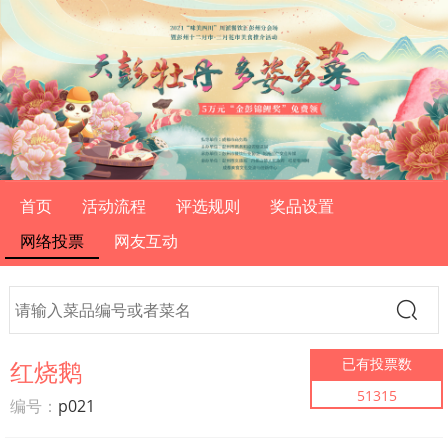
首页
活动流程
评选规则
奖品设置
网络投票
网友互动

已有投票数
红烧鹅
51315
编号：
p021