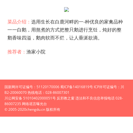
菜品介绍：
选用生长在白鹿河畔的一-种优良的家禽品种
一一白鹅，用熬煮的方式把整只鹅进行烹饪，炖好的整
鹅香味四溢，鹅肉软而不烂，让人垂涎欲滴。
推荐者：
渔家小院
国新网许可证编号：51120170006 蜀ICP备14016819号 ICP许可证编号：川
B2-20060070 热线电话：028-86007301
川公网安备 51010402000051号 反邪教之窗 违法和不良信息举报电话 028-
86007235 网络谣言曝光台
© 2005-2020chengdu.cn 版权所有