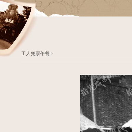
工人凭票午餐 >