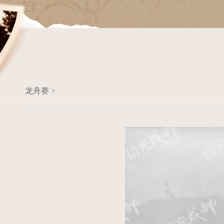
龙舟赛 >