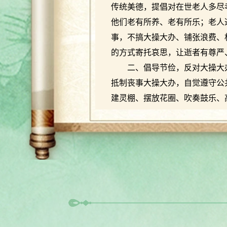
传统美德，提倡对在世老人多尽
他们老有所养、老有所乐；老人
事，不搞大操大办、铺张浪费、
的方式寄托哀思，让逝者有尊严
二、倡导节俭，反对大操大
抵制丧事大操大办，自觉遵守公
建灵棚、摆放花圈、吹奏鼓乐、
他人正常生产生活，维护人居环
减少不必要的开支，节俭办丧、
管理法规政策，推行节地生态安
修建豪华墓、硬化大墓等行为，
三、转变观念，推行文明祭
保的祭祀理念，鼓励采用敬献鲜
祭、家庭追思会等现代祭祀方式
自觉遵守公共秩序和防火规定，