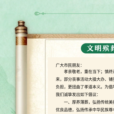
广大市民朋友：
孝亲敬老，重在当下；慎终
来，部分丧事活动大操大办、铺
负担，更扭曲了孝道本义。为倡
我们诚挚发出如下倡议：
一、厚养薄葬，弘扬传统美德
优良品德，弘扬传承中华民族尊