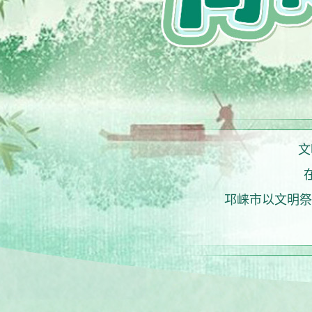
文
邛崃市以文明祭