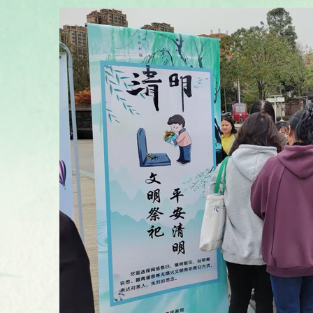
禁火区域焚烧纸钱、燃放鞭炮，
扫。
四、以身作则，发挥引领作
作则、率先垂范，积极响应殡葬
殡葬法规政策，践行文明殡葬理
众的教育引导，及时劝阻不良治
的倡导者、践行者和宣传者。充
白理事会等基层组织作用，将文
约、居民公约，引导大家自觉遵
移风易俗、文明殡葬，功在
携手共进，从自身做起，从现在
理念，共同为推动殡葬领域移风
会环境贡献力量。