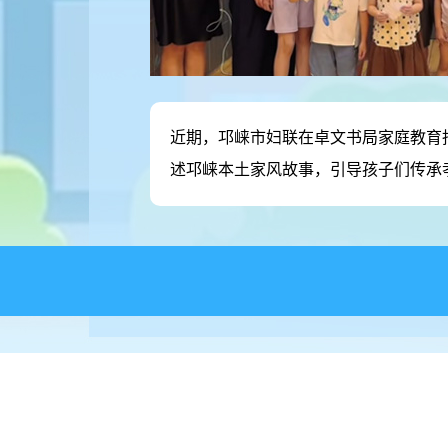
近期，邛崃市妇联在卓文书局家庭教育指
述邛崃本土家风故事，引导孩子们传承