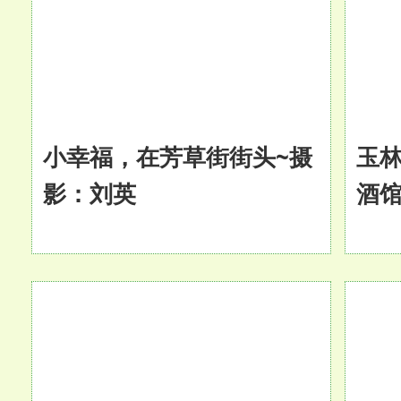
小幸福，在芳草街街头~摄
玉
影：刘英
酒