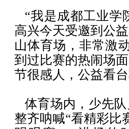
“我是成都工业学
高兴今天受邀到公益
山体育场，非常激动
到过比赛的热闹场面
节很感人，公益看台
体育场内，少先队
整齐呐喊“看精彩比