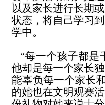
以及家长进行长期或
状态，将自己学习到
学中。
“每一个孩子都是
他却是每一个家长独
能辜负每一个家长和
的她也在文明观赛活
份礼物对她来说十分