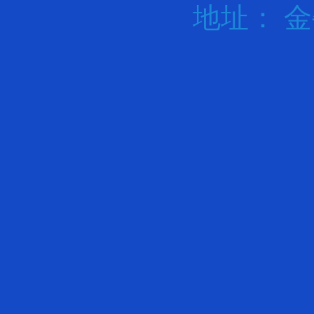
地址： 金