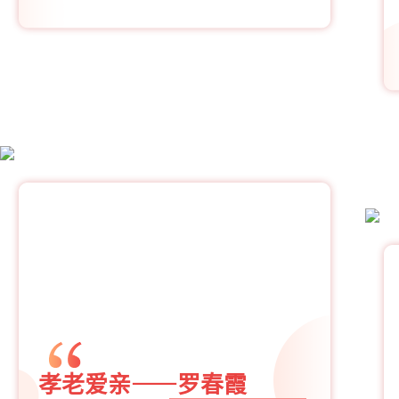
孝老爱亲——罗春霞